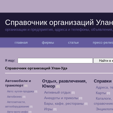
Справочник организаций Улан
организации и предприятия, адреса и телефоны, объявления
главная
фирмы
статьи
пресс-рел
Я ищу:
Справочник организаций Улан-Удэ
Отдых, развлечения,
Справки
Автомобили и
транспорт
Юмор
[0]
[0]
Адреса, 
Авто: купля-продажа
[0]
Активный отдых
[0]
Карты
[0]
Автобизнес
[0]
Анекдоты и приколы
[0]
Каталоги,
Автозапчасти,
Бары, кафе, рестораны
справочни
[0]
автооборудование
[0]
Игры
Энциклоп
[0]
Авто-мото инфо
[0]