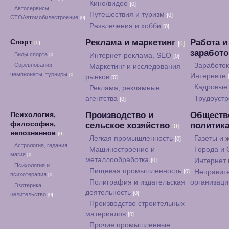
Кино/видео
[0]
Автосервисы,
Путешествия и туризм
[0]
СТОАвтомобилестроение
[0]
Развлечения и хобби
[0]
Реклама и маркетинг
Работа и
Спорт
[0]
[0]
заработ
Виды спорта
Интернет-реклама, SEO
[0]
[0]
Соревнования,
Заработок
Маркетинг и исследования
чемпионаты, турниры
[0]
Интернете
рынков
[0]
Кадровые 
Реклама, рекламные
агентства
Трудоуст
[0]
Производство и
Обществ
Психология,
философия,
сельское хозяйство
политик
[0]
непознанное
[0]
Легкая промышленность
Газеты и
[0]
Астрология, гадания,
Машиностроение и
Города и
магия
[0]
металлообработка
[0]
Интернет
Психология и
Пищевая промышленность
[0]
Неправит
психотерапия
[0]
Полиграфия и издательская
организац
Эзотерика,
деятельность
[0]
целительство
[0]
Производство строительных
материалов
[0]
Прочие промышленные