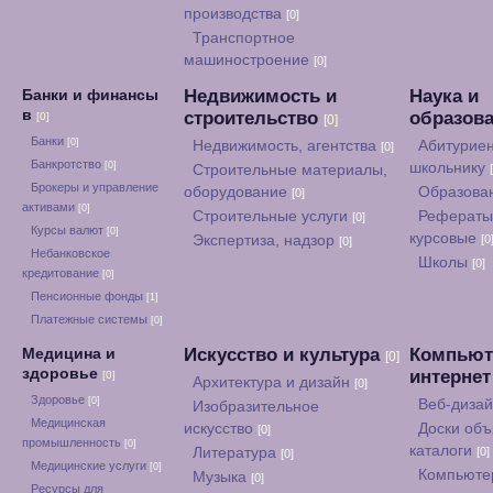
производства
[0]
Транспортное
машиностроение
[0]
Недвижимость и
Наука и
Банки и финансы
в
строительство
образов
[0]
[0]
Банки
[0]
Недвижимость, агентства
Абитуриен
[0]
Банкротство
[0]
школьнику
Строительные материалы,
Брокеры и управление
оборудование
Образова
[0]
активами
[0]
Строительные услуги
Рефераты
[0]
Курсы валют
[0]
курсовые
Экспертиза, надзор
[0
[0]
Небанковское
Школы
[0]
кредитование
[0]
Пенсионные фонды
[1]
Платежные системы
[0]
Искусство и культура
Компьют
Медицина и
[0]
здоровье
интерне
[0]
Архитектура и дизайн
[0]
Здоровье
[0]
Веб-диза
Изобразительное
Медицинская
искусство
Доски объ
[0]
промышленность
[0]
каталоги
Литература
[0]
[0]
Медицинские услуги
[0]
Компьюте
Музыка
[0]
Ресурсы для