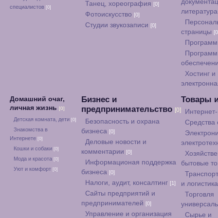
документац
Танец, хореография
[0]
специалистов
[0]
литератур
Фотоискусство
[0]
Персонал
Студии звукозаписи
[0]
страницы
[0
Программ
Программ
обеспечен
Хостинг и
электронна
Бизнес и
Товары 
Домашний очаг,
личная жизнь
предпринимательство
[0]
[0]
Интернет
Детская комната, дети
[0]
Безопасность и охрана
Средства
Знакомства в
бизнеса
[0]
Электрони
Интернете
[0]
Деловые новости и
электротех
Кошки и собаки
[0]
комментарии
[0]
Хозяйстве
Мода и красота
[0]
Информационая поддержка
бытовые т
Уют и комфорт
[0]
бизнеса
[0]
Транспорт
Налоги, аудит, консалтинг
[1]
и логистик
Сайты предприятий и
Торговля
предпринимателей
[0]
универсал
Управление и организация
Сырье и