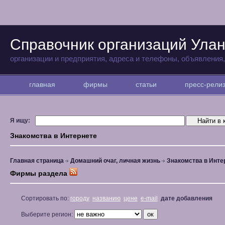
Справочник организаций Улан
организации и предприятия, адреса и телефоны, объявления
главная
фирмы
статьи
пресс-рел
Я ищу:
Знакомства в Интернете
Главная страница
Домашний очаг, личная жизнь
Знакомства в Инте
Фирмы раздела
Сортировать по:
городу
названию
цене
e-mail
дате добавления
Выберите регион: