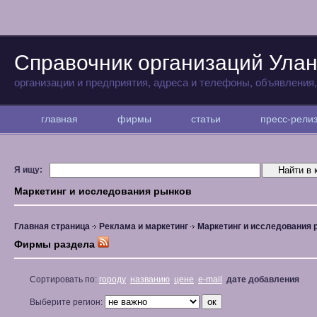
Справочник организаций Улан
организации и предприятия, адреса и телефоны, объявления
главная
фирмы
статьи
пресс-рел
Я ищу:
Маркетинг и исследования рынков
Главная страница
Реклама и маркетинг
Маркетинг и исследования 
Фирмы раздела
Сортировать по:
городу
названию
цене
e-mail
дате добавления
Выберите регион: