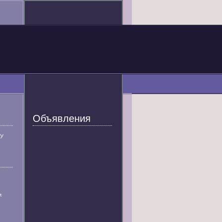
Объявления
У
и