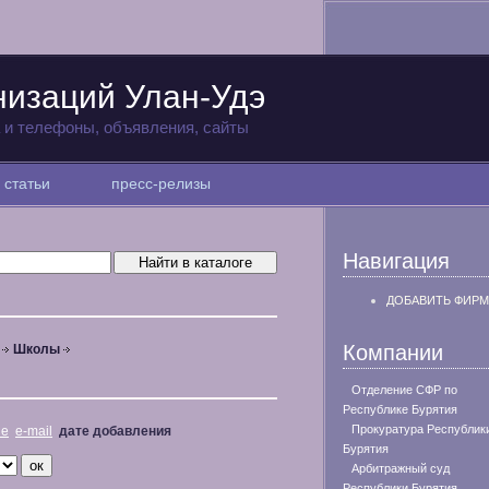
низаций Улан-Удэ
а и телефоны, объявления, сайты
статьи
пресс-релизы
Навигация
ДОБАВИТЬ ФИРМ
Компании
Школы
Отделение СФР по
Республике Бурятия
Прокуратура Республик
не
e-mail
дате добавления
Бурятия
Арбитражный суд
Республики Бурятия