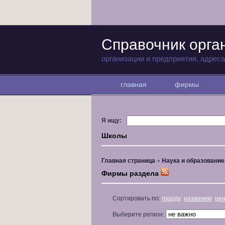
Справочник орга
организации и предприятия, адрес
главная
фирмы
Я ищу:
Школы
Главная страница
Наука и образование
Фирмы раздела
Сортировать по:
городу
названию
це
Выберите регион: