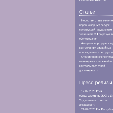
Статьи
Несоответствие величи
неравномерных осадок
конструкций предельным
значениям СП по результ
обследования
Алгоритм неразрушающ
контроля при аварийных
повреждениях конструкци
Структурная экспертиза
инженерных изысканий и
контроль расчетной
достоверности
Пресс-релизы
17-02-2026 Рост
обязательств по ЖКХ в Ул
Удэ усиливает сжатие
ликвидности
21-04-2025 Как Республ