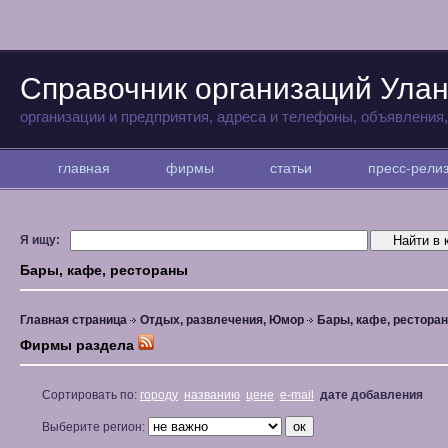
Справочник организаций Улан
организации и предприятия, адреса и телефоны, объявления
главная
фирмы
статьи
пресс-рел
Я ищу:
Бары, кафе, рестораны
Главная страница
Отдых, развлечения, Юмор
Бары, кафе, рестора
Фирмы раздела
Сортировать по:
городу
названию
цене
e-mail
дате добавления
Выберите регион: