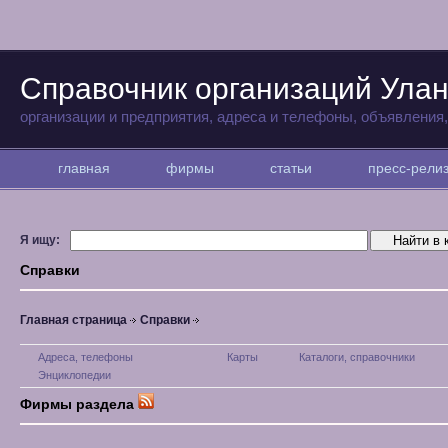
Справочник организаций Улан
организации и предприятия, адреса и телефоны, объявления
главная
фирмы
статьи
пресс-рел
Я ищу:
Справки
Главная страница
Справки
Адреса, телефоны
Карты
Каталоги, справочники
Энциклопедии
Фирмы раздела