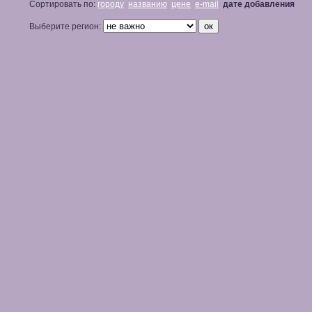
Сортировать по:
городу
названию
цене
e-mail
дате добавления
Выберите регион: