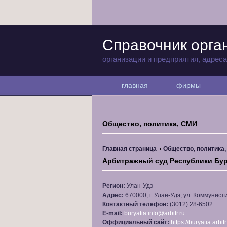
Справочник орга
организации и предприятия, адрес
главная
фирмы
Общество, политика, СМИ
Главная страница
Общество, политика
Арбитражный суд Республики Бу
Регион:
Улан-Удэ
Адрес:
670000, г. Улан-Удэ, ул. Коммунист
Контактный телефон:
(3012) 28-6502
E-mail:
buryatia.info@arbitr.ru
Оффициальный сайт:
https://buryatia.arbitr