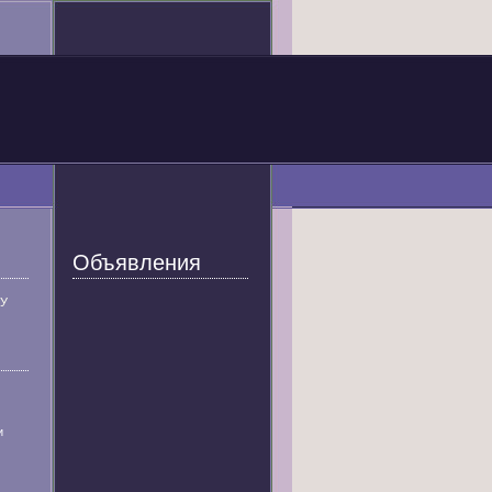
Объявления
У
и