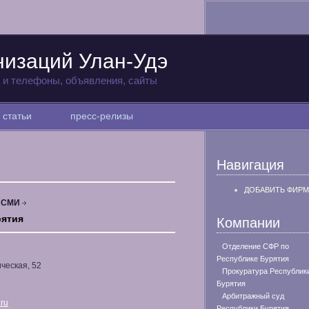
низаций Улан-Удэ
а и телефоны, объявления, сайты
статьи
пресс-релизы
Навигация
ДОБАВИТЬ ФИРМ
, СМИ
рятия
Компании
Отделение СФР по
Республике Бурятия
ическая, 52
Прокуратура Республик
Бурятия
Арбитражный суд
.ru
Республики Бурятия