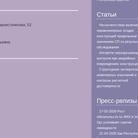
Статьи
мунистическая, 52.
Несоответствие величи
неравномерных осадок
конструкций предельным
значениям СП по результ
ьевна.
обследования
Алгоритм неразрушающ
контроля при аварийных
повреждениях конструкци
Структурная экспертиза
инженерных изысканий и
контроль расчетной
достоверности
Пресс-релизы
17-02-2026 Рост
обязательств по ЖКХ в Ул
Удэ усиливает сжатие
ликвидности
21-04-2025 Как Республ