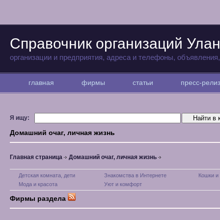
Справочник организаций Улан
организации и предприятия, адреса и телефоны, объявления
главная
фирмы
статьи
пресс-рел
Я ищу:
Домашний очаг, личная жизнь
Главная страница
Домашний очаг, личная жизнь
Детская комната, дети
Знакомства в Интернете
Кошки и
Мода и красота
Уют и комфорт
Фирмы раздела