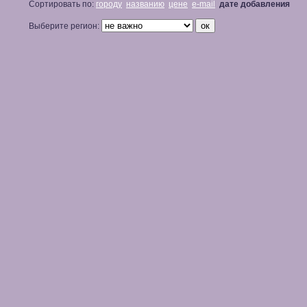
Сортировать по:
городу
названию
цене
e-mail
дате добавления
Выберите регион: