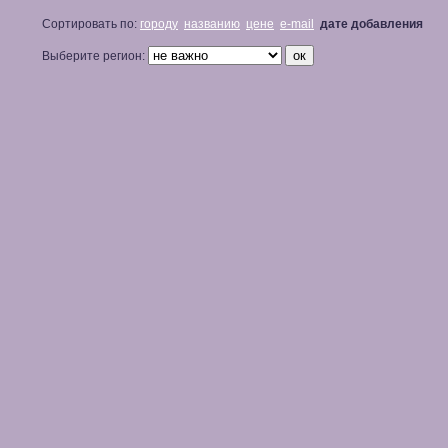
Сортировать по:
городу
названию
цене
e-mail
дате добавления
Выберите регион: