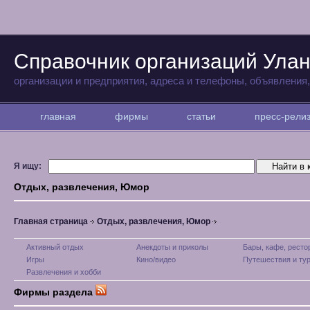
Справочник организаций Улан
организации и предприятия, адреса и телефоны, объявления
главная
фирмы
статьи
пресс-рел
Я ищу:
Отдых, развлечения, Юмор
Главная страница
Отдых, развлечения, Юмор
Активный отдых
Анекдоты и приколы
Бары, кафе, рест
Игры
Кино/видео
Путешествия и ту
Развлечения и хобби
Фирмы раздела