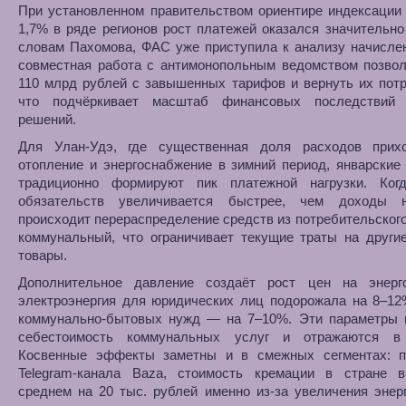
При установленном правительством ориентире индексации
1,7% в ряде регионов рост платежей оказался значительн
словам Пахомова, ФАС уже приступила к анализу начисле
совместная работа с антимонопольным ведомством позвол
110 млрд рублей с завышенных тарифов и вернуть их пот
что подчёркивает масштаб финансовых последствий
решений.
Для Улан-Удэ, где существенная доля расходов прих
отопление и энергоснабжение в зимний период, январские
традиционно формируют пик платежной нагрузки. Ког
обязательств увеличивается быстрее, чем доходы н
происходит перераспределение средств из потребительского
коммунальный, что ограничивает текущие траты на други
товары.
Дополнительное давление создаёт рост цен на энерго
электроэнергия для юридических лиц подорожала на 8–12
коммунально-бытовых нужд — на 7–10%. Эти параметры 
себестоимость коммунальных услуг и отражаются в
Косвенные эффекты заметны и в смежных сегментах: 
Telegram-канала Baza, стоимость кремации в стране 
среднем на 20 тыс. рублей именно из-за увеличения энер