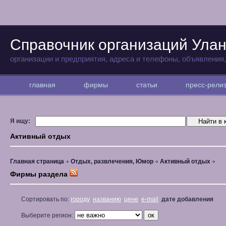
Справочник организаций Улан
организации и предприятия, адреса и телефоны, объявления
главная
фирмы
статьи
пресс-рел
Я ищу:
Активный отдых
Главная страница
Отдых, развлечения, Юмор
Активный отдых
Фирмы раздела
Сортировать по:
городу
названию
цене
e-mail
дате добавления
Выберите регион: