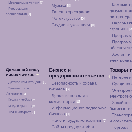
Медицинские услуги
[0]
Компьюте
Музыка
[0]
Ресурсы для
документац
Танец, хореография
[0]
специалистов
[0]
литератур
Фотоискусство
[0]
Персонал
Студии звукозаписи
[0]
страницы
[0
Программ
Программ
обеспечен
Хостинг и
электронна
Бизнес и
Товары 
Домашний очаг,
личная жизнь
предпринимательство
[0]
[0]
Интернет
Детская комната, дети
[0]
Безопасность и охрана
Средства
Знакомства в
бизнеса
[0]
Электрони
Интернете
[0]
Деловые новости и
электротех
Кошки и собаки
[0]
комментарии
[0]
Хозяйстве
Мода и красота
[0]
Информационая поддержка
бытовые т
Уют и комфорт
[0]
бизнеса
[0]
Транспорт
Налоги, аудит, консалтинг
[0]
и логистик
Сайты предприятий и
Торговля