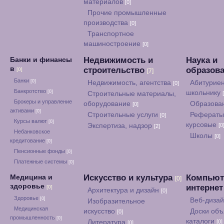
материалов
[0]
Прочие промышленные
производства
[0]
Транспортное
машиностроение
[0]
Недвижимость и
Наука и
Банки и финансы
в
строительство
образов
[0]
[7]
Банки
[0]
Недвижимость, агентства
Абитуриен
[0]
Банкротство
[0]
школьнику
Строительные материалы,
Брокеры и управление
оборудование
Образова
[0]
активами
[0]
Строительные услуги
Рефераты
[0]
Курсы валют
[0]
курсовые
Экспертиза, надзор
[0
[2]
Небанковское
Школы
[0]
кредитование
[0]
Пенсионные фонды
[0]
Платежные системы
[0]
Искусство и культура
Компьют
Медицина и
[0]
здоровье
интерне
[0]
Архитектура и дизайн
[0]
Здоровье
[0]
Веб-диза
Изобразительное
Медицинская
искусство
Доски объ
[0]
промышленность
[0]
каталоги
Литература
[0]
[0]