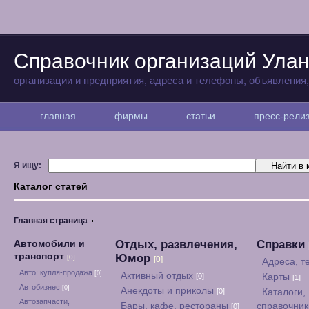
Справочник организаций Улан
организации и предприятия, адреса и телефоны, объявления
главная
фирмы
статьи
пресс-рел
Я ищу:
Каталог статей
Главная страница
Отдых, развлечения,
Справки
Автомобили и
транспорт
Юмор
[0]
[0]
Адреса, 
Авто: купля-продажа
[0]
Активный отдых
[0]
Карты
[1]
Автобизнес
[0]
Анекдоты и приколы
[0]
Каталоги,
Автозапчасти,
Бары, кафе, рестораны
справочни
[0]