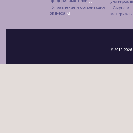
предпринимателей
[0]
универсал
Управление и организация
Сырье и
бизнеса
[0]
материал
© 2013-
2026