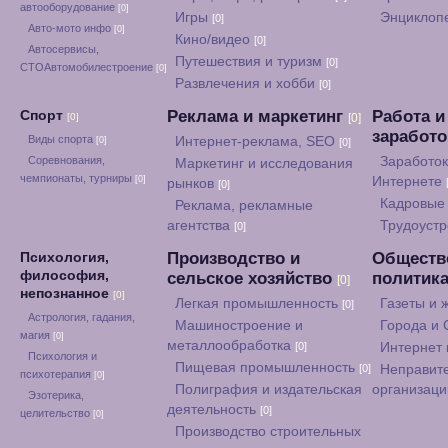
автооборудование
[0]
Игры
Энциклоп
[0]
Авто-мото инфо
[0]
Кино/видео
[0]
Автосервисы,
Путешествия и туризм
[0]
СТОАвтомобилестроение
[0]
Развлечения и хобби
[0]
Реклама и маркетинг
Работа и
Спорт
[0]
[0]
заработ
Виды спорта
Интернет-реклама, SEO
[0]
[0]
Соревнования,
Заработок
Маркетинг и исследования
чемпионаты, турниры
[0]
Интернете
рынков
[0]
Кадровые 
Реклама, рекламные
агентства
Трудоуст
[0]
Производство и
Обществ
Психология,
философия,
сельское хозяйство
политик
[0]
непознанное
[0]
Легкая промышленность
Газеты и
[0]
Астрология, гадания,
Машиностроение и
Города и
магия
[0]
металлообработка
[0]
Интернет
Психология и
Пищевая промышленность
[0]
Неправит
психотерапия
[0]
Полиграфия и издательская
организац
Эзотерика,
деятельность
[0]
целительство
[0]
Производство строительных