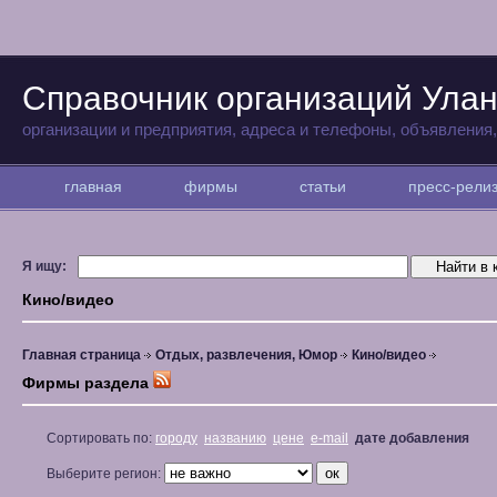
Справочник организаций Улан
организации и предприятия, адреса и телефоны, объявления
главная
фирмы
статьи
пресс-рел
Я ищу:
Кино/видео
Главная страница
Отдых, развлечения, Юмор
Кино/видео
Фирмы раздела
Сортировать по:
городу
названию
цене
e-mail
дате добавления
Выберите регион: