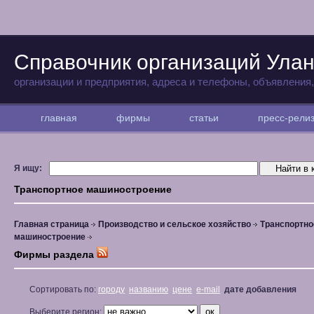
Справочник организаций Улан
организации и предприятия, адреса и телефоны, объявления
главная
фирмы
статьи
пресс-рел
Я ищу:
Транспортное машиностроение
Главная страница
Производство и сельское хозяйство
Транспортно
машиностроение
Фирмы раздела
Сортировать по:
городу
названию
цене
e-mail
дате добавления
Выберите регион: