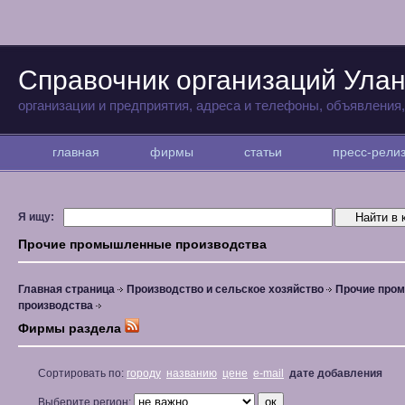
Справочник организаций Улан
организации и предприятия, адреса и телефоны, объявления
главная
фирмы
статьи
пресс-рел
Я ищу:
Прочие промышленные производства
Главная страница
Производство и сельское хозяйство
Прочие про
производства
Фирмы раздела
Сортировать по:
городу
названию
цене
e-mail
дате добавления
Выберите регион: