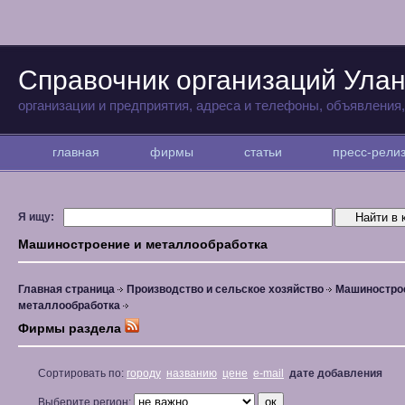
Справочник организаций Улан
организации и предприятия, адреса и телефоны, объявления
главная
фирмы
статьи
пресс-рел
Я ищу:
Машиностроение и металлообработка
Главная страница
Производство и сельское хозяйство
Машиностро
металлообработка
Фирмы раздела
Сортировать по:
городу
названию
цене
e-mail
дате добавления
Выберите регион: