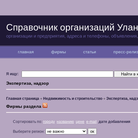
Справочник организаций Улан
организации и предприятия, адреса и телефоны, объявления
главная
фирмы
статьи
пресс-рел
Я ищу:
Экспертиза, надзор
Главная страница
Недвижимость и строительство
Экспертиза, над
Фирмы раздела
Сортировать по:
городу
названию
цене
e-mail
дате добавления
Выберите регион: