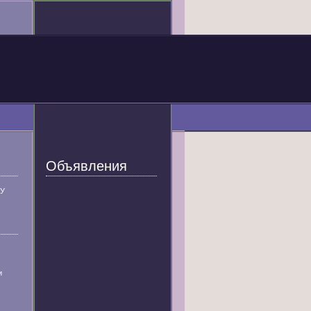
Объявления
У
и