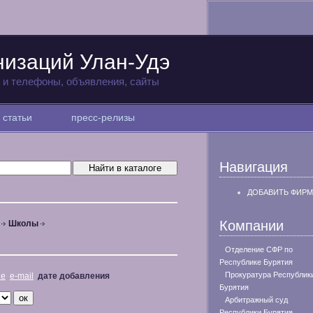
низаций Улан-Удэ
а и телефоны, объявления, сайты
статьи
пресс-релизы
Навигация
ДОБАВИТЬ ФИРМ
Компании
Школы
Отделение СФР по
Республике Бурятия
Прокуратура Республик
не
e-mail
дате добавления
Бурятия
Арбитражный суд
Республики Бурятия