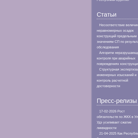
Статьи
Несоответствие величи
неравномерных осадок
конструкций предельным
значениям СП по результ
обследования
Алгоритм неразрушающ
контроля при аварийных
повреждениях конструкци
Структурная экспертиза
инженерных изысканий и
контроль расчетной
достоверности
Пресс-релизы
17-02-2026 Рост
обязательств по ЖКХ в Ул
Удэ усиливает сжатие
ликвидности
21-04-2025 Как Республ