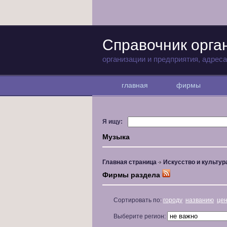
Справочник орга
организации и предприятия, адрес
главная
фирмы
Я ищу:
Музыка
Главная страница
Искусство и культур
Фирмы раздела
Сортировать по:
городу
названию
це
Выберите регион: