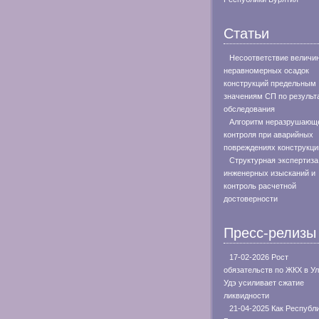
Статьи
Несоответствие величи
неравномерных осадок
конструкций предельным
значениям СП по результ
обследования
Алгоритм неразрушающ
контроля при аварийных
повреждениях конструкци
Структурная экспертиза
инженерных изысканий и
контроль расчетной
достоверности
Пресс-релизы
17-02-2026 Рост
обязательств по ЖКХ в Ул
Удэ усиливает сжатие
ликвидности
21-04-2025 Как Республ