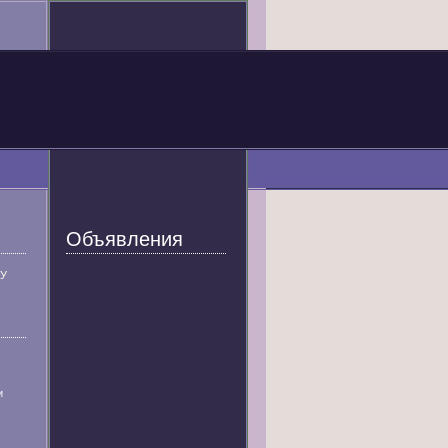
Объявления
У
и