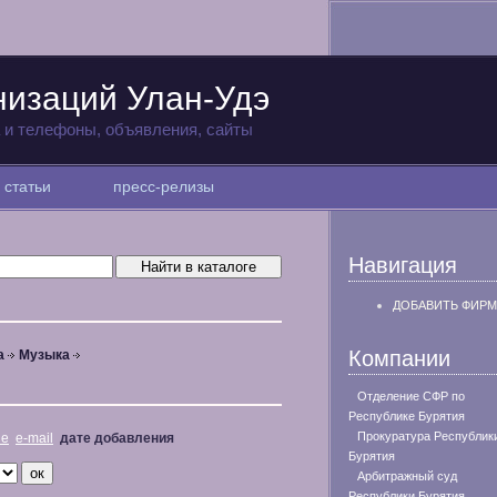
низаций Улан-Удэ
а и телефоны, объявления, сайты
статьи
пресс-релизы
Навигация
ДОБАВИТЬ ФИРМ
Компании
а
Музыка
Отделение СФР по
Республике Бурятия
Прокуратура Республик
не
e-mail
дате добавления
Бурятия
Арбитражный суд
Республики Бурятия