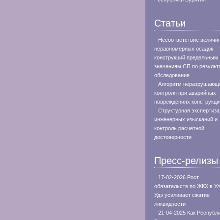
Статьи
Несоответствие величи
неравномерных осадок
конструкций предельным
значениям СП по результ
обследования
Алгоритм неразрушающ
контроля при аварийных
повреждениях конструкци
Структурная экспертиза
инженерных изысканий и
контроль расчетной
достоверности
Пресс-релизы
17-02-2026 Рост
обязательств по ЖКХ в Ул
Удэ усиливает сжатие
ликвидности
21-04-2025 Как Республ