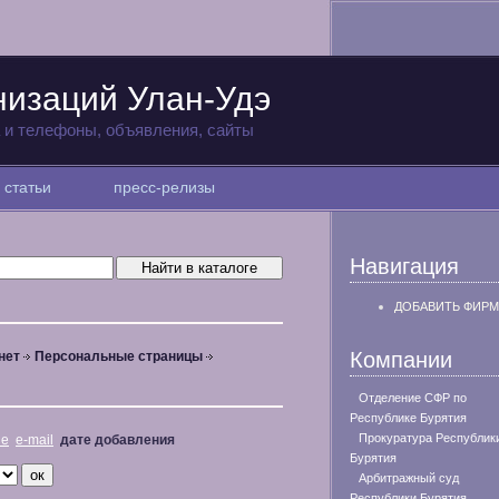
низаций Улан-Удэ
а и телефоны, объявления, сайты
статьи
пресс-релизы
Навигация
ДОБАВИТЬ ФИРМ
Компании
нет
Персональные страницы
Отделение СФР по
Республике Бурятия
Прокуратура Республик
не
e-mail
дате добавления
Бурятия
Арбитражный суд
Республики Бурятия