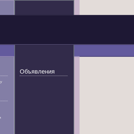
Объявления
У
и