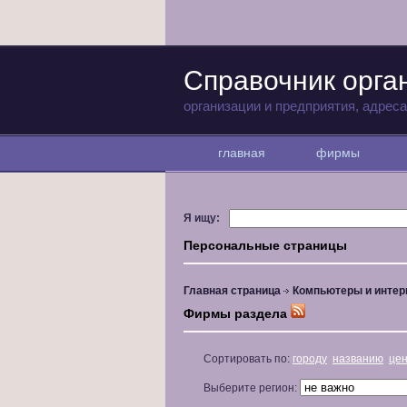
Справочник орга
организации и предприятия, адрес
главная
фирмы
Я ищу:
Персональные страницы
Главная страница
Компьютеры и интер
Фирмы раздела
Сортировать по:
городу
названию
це
Выберите регион: