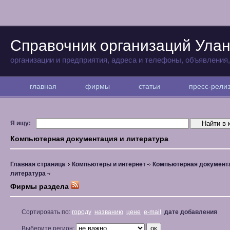
Справочник организаций Улан
организации и предприятия, адреса и телефоны, объявления
главная
фирмы
статьи
пресс-рел
Я ищу:
Компьютерная документация и литература
Главная страница
Компьютеры и интернет
Компьютерная документ
литература
Фирмы раздела
Сортировать по:
городу
названию
цене
e-mail
дате добавления
Выберите регион: