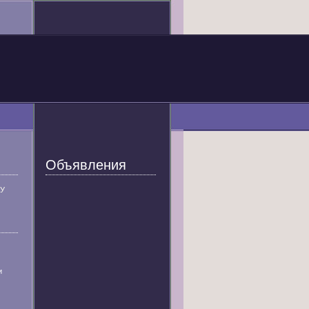
Объявления
У
и