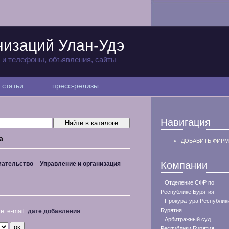
низаций Улан-Удэ
а и телефоны, объявления, сайты
статьи
пресс-релизы
Навигация
а
ДОБАВИТЬ ФИРМ
Компании
мательство
Управление и организация
Отделение СФР по
Республике Бурятия
Прокуратура Республик
Бурятия
не
e-mail
дате добавления
Арбитражный суд
Республики Бурятия