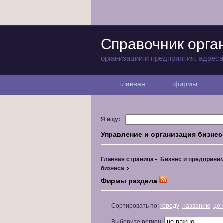
Справочник орга
организации и предприятия, адрес
главная
фирмы
Я ищу:
Управление и организация бизнес
Главная страница
Бизнес и предприни
бизнеса
Фирмы раздела
Сортировать по:
городу
названию
це
Выберите регион: