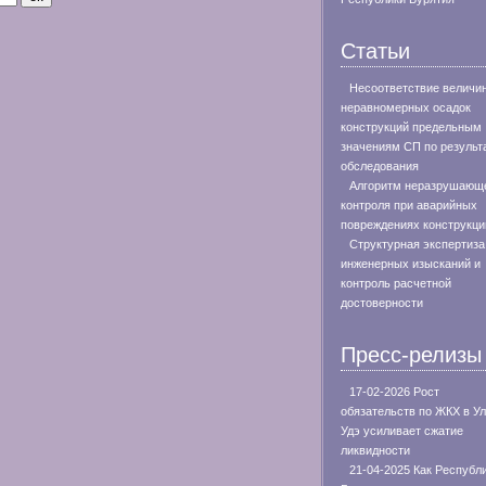
Статьи
Несоответствие величи
неравномерных осадок
конструкций предельным
значениям СП по результ
обследования
Алгоритм неразрушающ
контроля при аварийных
повреждениях конструкци
Структурная экспертиза
инженерных изысканий и
контроль расчетной
достоверности
Пресс-релизы
17-02-2026 Рост
обязательств по ЖКХ в Ул
Удэ усиливает сжатие
ликвидности
21-04-2025 Как Республ