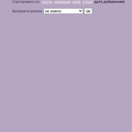
Сортировать по:
городу
названию
цене
e-mail
дате добавления
Выберите регион: