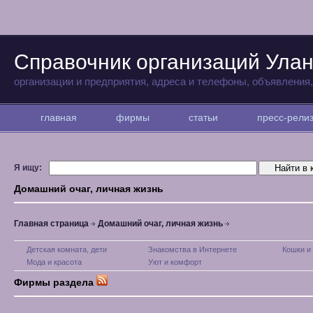
Справочник организаций Улан
организации и предприятия, адреса и телефоны, объявления
главная
фирмы
статьи
пресс-рел
Я ищу:
Домашний очаг, личная жизнь
Главная страница
Домашний очаг, личная жизнь
Детская комната, дети
Знакомства в Интернете
Кошки и
Мода и красота
Уют и комфорт
Фирмы раздела