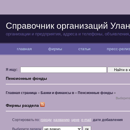
Справочник организаций Улан
организации и предприятия, адреса и телефоны, объявления
главная
фирмы
статьи
пресс-рел
Я ищу:
Пенсионные фонды
Главная страница
Банки и финансы в
Пенсионные фонды
Выберите
Фирмы раздела
Сортировать по:
городу
названию
цене
e-mail
дате добавления
Выберите регион: