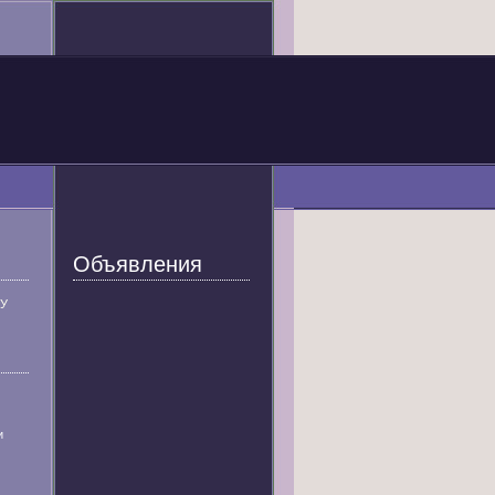
Объявления
У
и