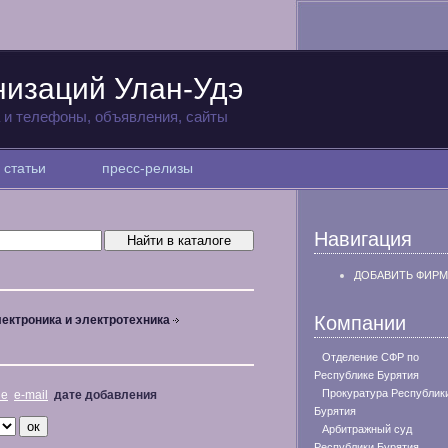
низаций Улан-Удэ
а и телефоны, объявления, сайты
статьи
пресс-релизы
Навигация
ДОБАВИТЬ ФИРМ
Компании
ектроника и электротехника
Отделение СФР по
Республике Бурятия
Прокуратура Республик
не
e-mail
дате добавления
Бурятия
Арбитражный суд
Республики Бурятия