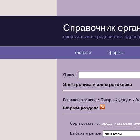
Справочник орга
организации и предприятия, адрес
главная
фирмы
Я ищу:
Электроника и электротехника
Главная страница
Товары и услуги
Эл
Фирмы раздела
Сортировать по:
городу
названию
це
Выберите регион: