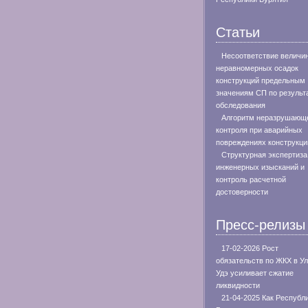
Статьи
Несоответствие величи
неравномерных осадок
конструкций предельным
значениям СП по результ
обследования
Алгоритм неразрушающ
контроля при аварийных
повреждениях конструкци
Структурная экспертиза
инженерных изысканий и
контроль расчетной
достоверности
Пресс-релизы
17-02-2026 Рост
обязательств по ЖКХ в Ул
Удэ усиливает сжатие
ликвидности
21-04-2025 Как Республ