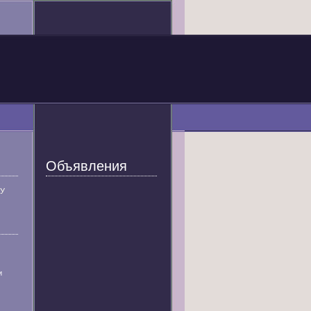
Объявления
У
и