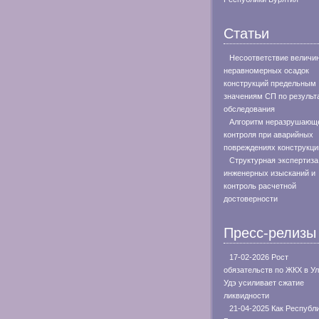
Статьи
Несоответствие величи
неравномерных осадок
конструкций предельным
значениям СП по результ
обследования
Алгоритм неразрушающ
контроля при аварийных
повреждениях конструкци
Структурная экспертиза
инженерных изысканий и
контроль расчетной
достоверности
Пресс-релизы
17-02-2026 Рост
обязательств по ЖКХ в Ул
Удэ усиливает сжатие
ликвидности
21-04-2025 Как Республ