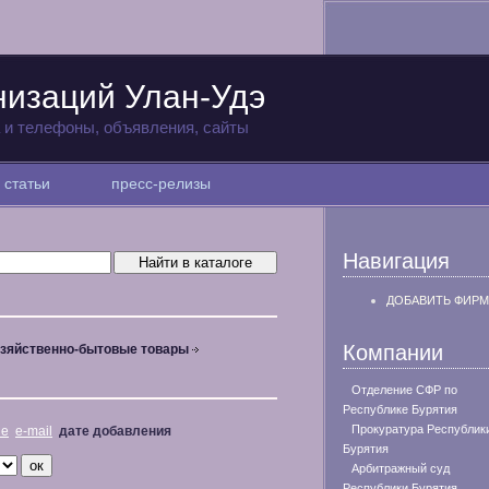
низаций Улан-Удэ
а и телефоны, объявления, сайты
статьи
пресс-релизы
Навигация
ДОБАВИТЬ ФИРМ
Компании
зяйственно-бытовые товары
Отделение СФР по
Республике Бурятия
Прокуратура Республик
не
e-mail
дате добавления
Бурятия
Арбитражный суд
Республики Бурятия