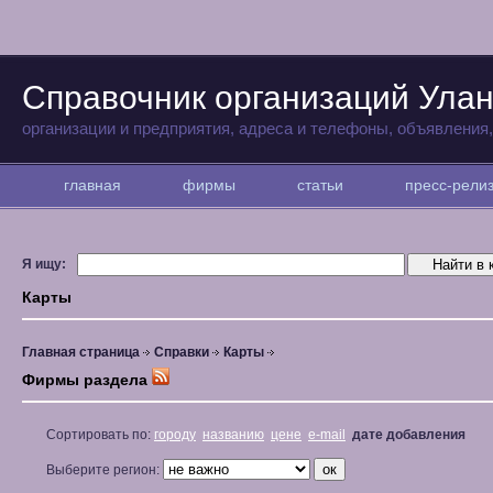
Справочник организаций Улан
организации и предприятия, адреса и телефоны, объявления
главная
фирмы
статьи
пресс-рел
Я ищу:
Карты
Главная страница
Справки
Карты
Фирмы раздела
Сортировать по:
городу
названию
цене
e-mail
дате добавления
Выберите регион: