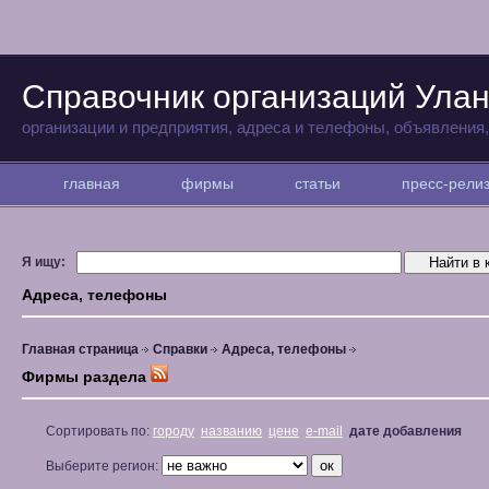
Справочник организаций Улан
организации и предприятия, адреса и телефоны, объявления
главная
фирмы
статьи
пресс-рел
Я ищу:
Адреса, телефоны
Главная страница
Справки
Адреса, телефоны
Фирмы раздела
Сортировать по:
городу
названию
цене
e-mail
дате добавления
Выберите регион: