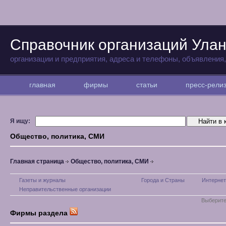
Справочник организаций Улан
организации и предприятия, адреса и телефоны, объявления
главная
фирмы
статьи
пресс-рел
Я ищу:
Общество, политика, СМИ
Главная страница
Общество, политика, СМИ
Газеты и журналы
Города и Страны
Интернет
Неправительственные организации
Выберите
Фирмы раздела