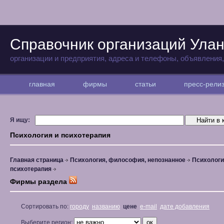
Справочник организаций Улан
организации и предприятия, адреса и телефоны, объявления
главная
фирмы
статьи
пресс-рел
Я ищу:
Психология и психотерапия
Главная страница
Психология, философия, непознанное
Психологи
психотерапия
Фирмы раздела
Сортировать по:
городу
названию
цене
e-mail
дате добавления
Выберите регион: