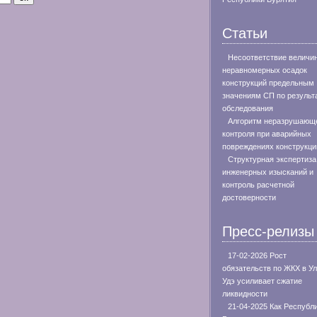
Статьи
Несоответствие величи
неравномерных осадок
конструкций предельным
значениям СП по результ
обследования
Алгоритм неразрушающ
контроля при аварийных
повреждениях конструкци
Структурная экспертиза
инженерных изысканий и
контроль расчетной
достоверности
Пресс-релизы
17-02-2026 Рост
обязательств по ЖКХ в Ул
Удэ усиливает сжатие
ликвидности
21-04-2025 Как Республ