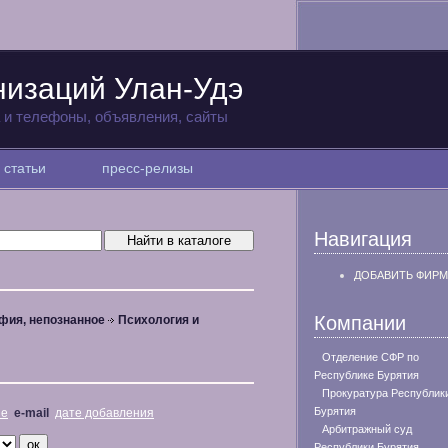
низаций Улан-Удэ
а и телефоны, объявления, сайты
статьи
пресс-релизы
Навигация
ДОБАВИТЬ ФИРМ
Компании
фия, непознанное
Психология и
Отделение СФР по
Республике Бурятия
Прокуратура Республик
Бурятия
не
e-mail
дате добавления
Арбитражный суд
Республики Бурятия