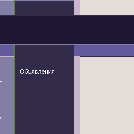
Объявления
У
и