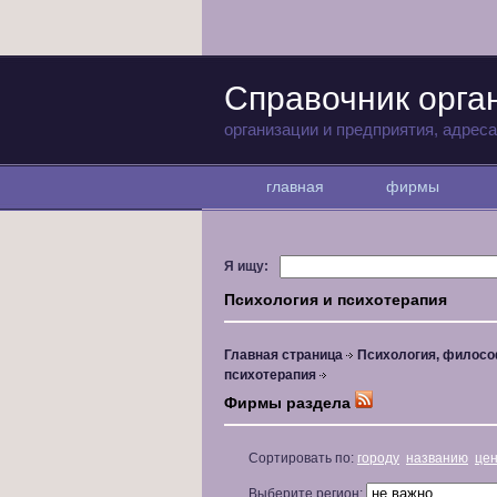
Справочник орга
организации и предприятия, адрес
главная
фирмы
Я ищу:
Психология и психотерапия
Главная страница
Психология, филосо
психотерапия
Фирмы раздела
Сортировать по:
городу
названию
це
Выберите регион: