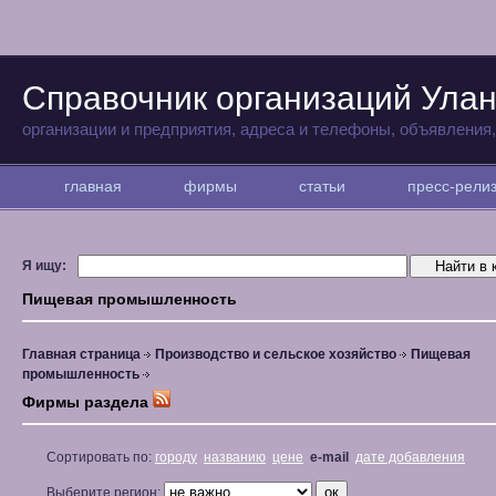
Справочник организаций Улан
организации и предприятия, адреса и телефоны, объявления
главная
фирмы
статьи
пресс-рел
Я ищу:
Пищевая промышленность
Главная страница
Производство и сельское хозяйство
Пищевая
промышленность
Фирмы раздела
Сортировать по:
городу
названию
цене
e-mail
дате добавления
Выберите регион: