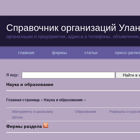
Справочник организаций Улан
организации и предприятия, адреса и телефоны, объявления
главная
фирмы
статьи
пресс-рел
Я ищу:
Наука и образование
Главная страница
Наука и образование
Абитуриенту и школьнику
Образование
Рефераты и курсо
Школы
Фирмы раздела