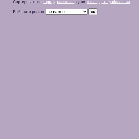
Сортировать по:
городу
названию
цене
e-mail
дате добавления
Выберите регион: