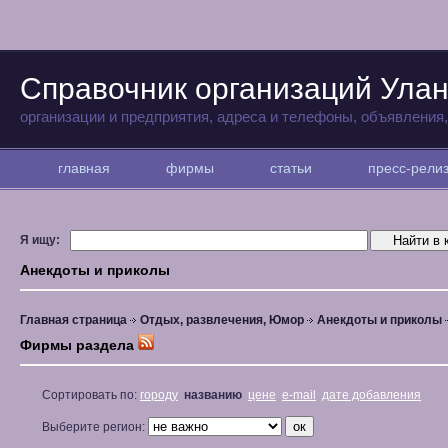
Справочник организаций Улан
организации и предприятия, адреса и телефоны, объявления
главная
фирмы
статьи
пресс-рел
Я ищу:
Анекдоты и приколы
Главная страница
Отдых, развлечения, Юмор
Анекдоты и приколы
Фирмы раздела
Сортировать по:
городу
названию
цене
e-mail
дате добавления
Выберите регион: