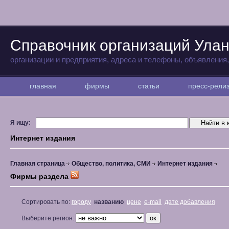
Справочник организаций Улан
организации и предприятия, адреса и телефоны, объявления
главная
фирмы
статьи
пресс-рел
Я ищу:
Интернет издания
Главная страница
Общество, политика, СМИ
Интернет издания
Фирмы раздела
Сортировать по:
городу
названию
цене
e-mail
дате добавления
Выберите регион: