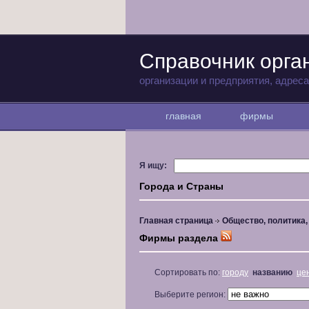
Справочник орга
организации и предприятия, адрес
главная
фирмы
Я ищу:
Города и Страны
Главная страница
Общество, политика
Фирмы раздела
Сортировать по:
городу
названию
це
Выберите регион: