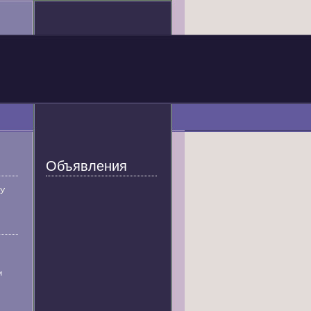
Объявления
У
и