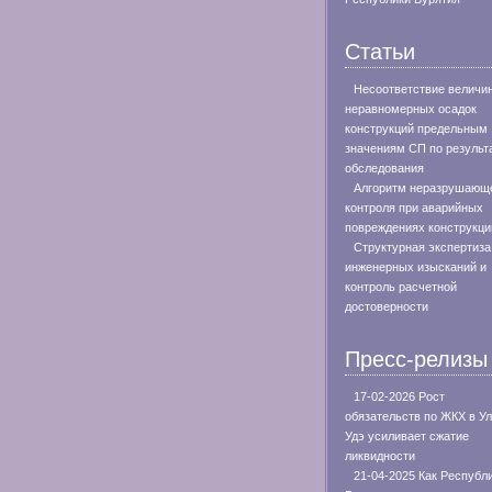
Статьи
Несоответствие величи
неравномерных осадок
конструкций предельным
значениям СП по результ
обследования
Алгоритм неразрушающ
контроля при аварийных
повреждениях конструкци
Структурная экспертиза
инженерных изысканий и
контроль расчетной
достоверности
Пресс-релизы
17-02-2026 Рост
обязательств по ЖКХ в Ул
Удэ усиливает сжатие
ликвидности
21-04-2025 Как Республ