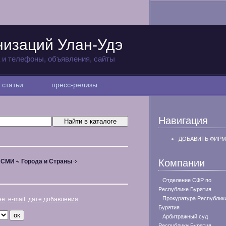
низаций Улан-Удэ
а и телефоны, объявления, сайты
статьи
пресс-релизы
Навигация
ДОБАВИТЬ ФИРМ
Компании
, СМИ
Города и Страны
Отделение СФР по
Республике Бурятия
Прокуратура Республик
не
e-mail
дате добавления
Бурятия
Арбитражный суд
Республики Бурятия