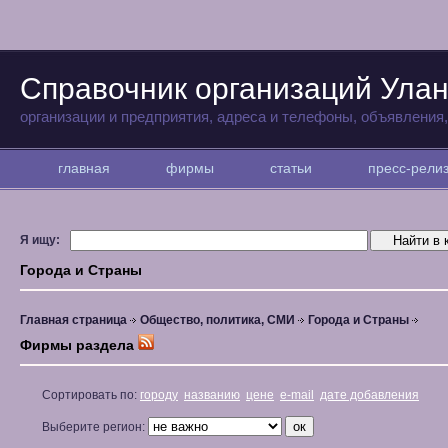
Справочник организаций Улан
организации и предприятия, адреса и телефоны, объявления
главная
фирмы
статьи
пресс-рел
Я ищу:
Города и Страны
Главная страница
Общество, политика, СМИ
Города и Страны
Фирмы раздела
Сортировать по:
городу
названию
цене
e-mail
дате добавления
Выберите регион: