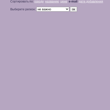
Сортировать по:
городу
названию
цене
e-mail
дате добавления
Выберите регион: