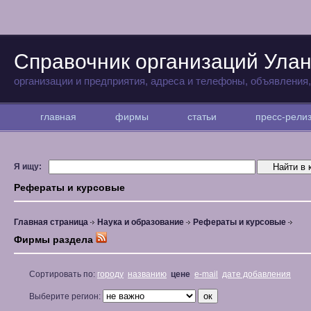
Справочник организаций Улан
организации и предприятия, адреса и телефоны, объявления
главная
фирмы
статьи
пресс-рел
Я ищу:
Рефераты и курсовые
Главная страница
Наука и образование
Рефераты и курсовые
Фирмы раздела
Сортировать по:
городу
названию
цене
e-mail
дате добавления
Выберите регион: