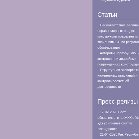
Статьи
Несоответствие величи
неравномерных осадок
конструкций предельным
значениям СП по результ
обследования
Алгоритм неразрушающ
контроля при аварийных
повреждениях конструкци
Структурная экспертиза
инженерных изысканий и
контроль расчетной
достоверности
Пресс-релизы
17-02-2026 Рост
обязательств по ЖКХ в Ул
Удэ усиливает сжатие
ликвидности
21-04-2025 Как Республ