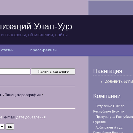
низаций Улан-Удэ
а и телефоны, объявления, сайты
статьи
пресс-релизы
Навигация
ДОБАВИТЬ ФИРМ
Компании
а
Танец, хореография
Отделение СФР по
Республике Бурятия
Прокуратура Республик
не
e-mail
дате добавления
Бурятия
Арбитражный суд
Республики Бурятия