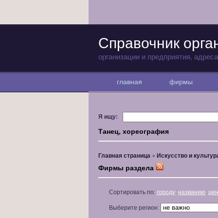
Справочник орга
организации и предприятия, адрес
главная
фирмы
Я ищу:
Танец, хореография
Главная страница
Искусство и культур
Фирмы раздела
Сортировать по:
городу
названию
це
Выберите регион: