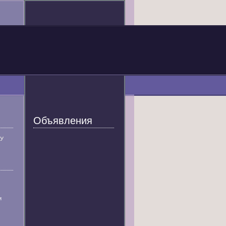
Объявления
У
и