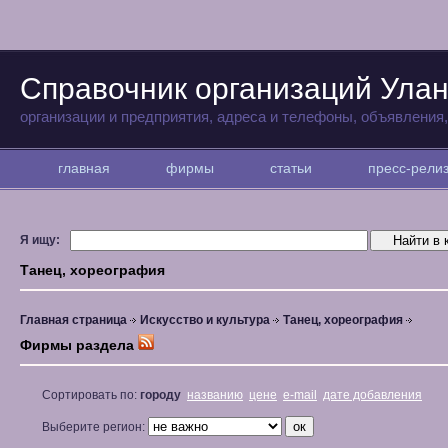
Справочник организаций Улан
организации и предприятия, адреса и телефоны, объявления
главная
фирмы
статьи
пресс-рел
Я ищу:
Танец, хореография
Главная страница
Искусство и культура
Танец, хореография
Фирмы раздела
Сортировать по:
городу
названию
цене
e-mail
дате добавления
Выберите регион: