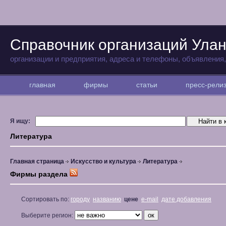
Справочник организаций Улан
организации и предприятия, адреса и телефоны, объявления
главная
фирмы
статьи
пресс-рел
Я ищу:
Литература
Главная страница
Искусство и культура
Литература
Фирмы раздела
Сортировать по:
городу
названию
цене
e-mail
дате добавления
Выберите регион: