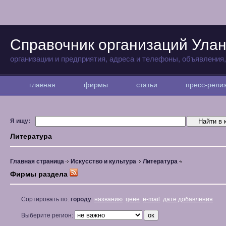
Справочник организаций Улан
организации и предприятия, адреса и телефоны, объявления
главная
фирмы
статьи
пресс-рел
Я ищу:
Литература
Главная страница
Искусство и культура
Литература
Фирмы раздела
Сортировать по:
городу
названию
цене
e-mail
дате добавления
Выберите регион: