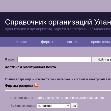
Справочник организаций Улан
организации и предприятия, адреса и телефоны, объявления
главная
фирмы
статьи
пресс-рел
Я ищу:
Хостинг и электронная почта
Главная страница
Компьютеры и интернет
Хостинг и электронная п
Фирмы раздела
Сортировать по:
городу
названию
цене
e-mail
дате добавления
Выберите регион: