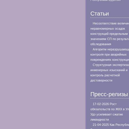
Статьи
Несоответствие величи
неравномерных осадок
конструкций предельным
значениям СП по результ
обследования
Алгоритм неразрушающ
контроля при аварийных
повреждениях конструкци
Структурная экспертиза
инженерных изысканий и
контроль расчетной
достоверности
Пресс-релизы
17-02-2026 Рост
обязательств по ЖКХ в Ул
Удэ усиливает сжатие
ликвидности
21-04-2025 Как Республ