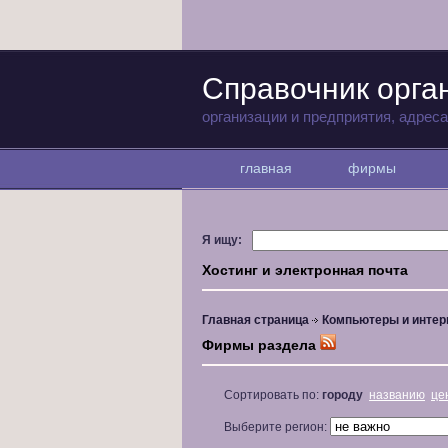
Справочник орга
организации и предприятия, адрес
главная
фирмы
Я ищу:
Хостинг и электронная почта
Главная страница
Компьютеры и интер
Фирмы раздела
Сортировать по:
городу
названию
це
Выберите регион: