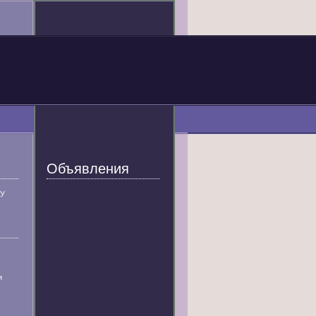
Объявления
У
и