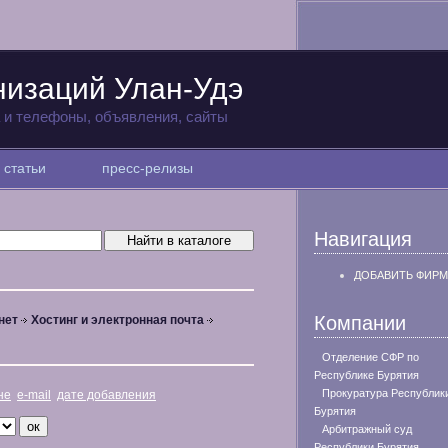
низаций Улан-Удэ
а и телефоны, объявления, сайты
статьи
пресс-релизы
Навигация
ДОБАВИТЬ ФИРМ
Компании
нет
Хостинг и электронная почта
Отделение СФР по
Республике Бурятия
Прокуратура Республик
не
e-mail
дате добавления
Бурятия
Арбитражный суд
Республики Бурятия