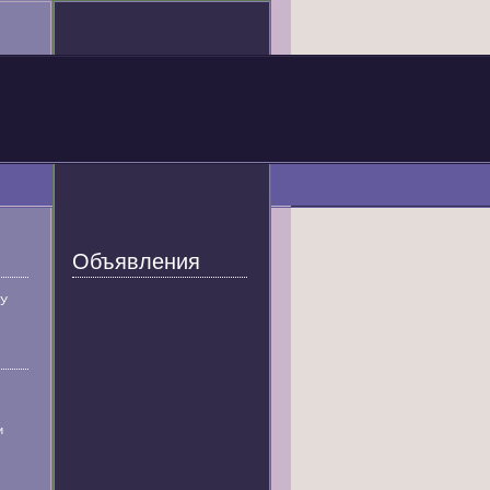
Объявления
У
и