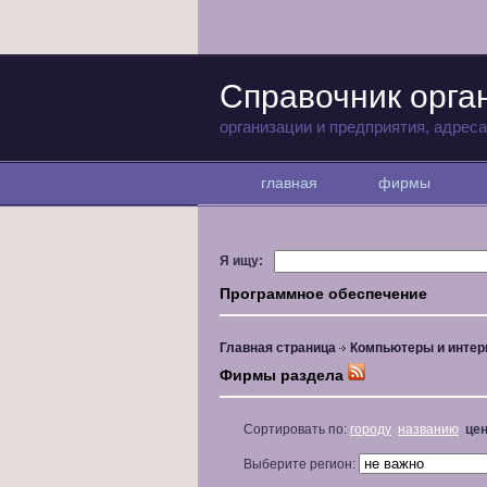
Справочник орга
организации и предприятия, адрес
главная
фирмы
Я ищу:
Программное обеспечение
Главная страница
Компьютеры и интер
Фирмы раздела
Сортировать по:
городу
названию
це
Выберите регион: