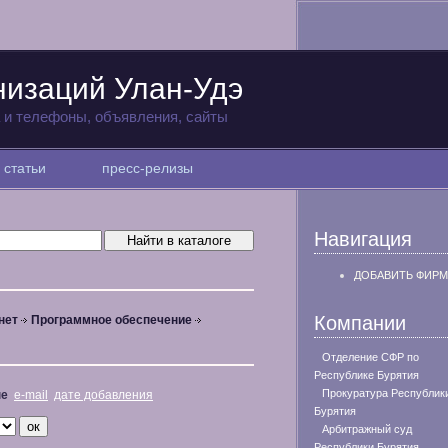
низаций Улан-Удэ
а и телефоны, объявления, сайты
статьи
пресс-релизы
Навигация
ДОБАВИТЬ ФИРМ
Компании
нет
Программное обеспечение
Отделение СФР по
Республике Бурятия
Прокуратура Республик
не
e-mail
дате добавления
Бурятия
Арбитражный суд
Республики Бурятия