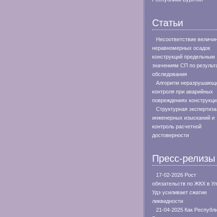
Статьи
Несоответствие величи
неравномерных осадок
конструкций предельным
значениям СП по результ
обследования
Алгоритм неразрушающ
контроля при аварийных
повреждениях конструкци
Структурная экспертиза
инженерных изысканий и
контроль расчетной
достоверности
Пресс-релизы
17-02-2026 Рост
обязательств по ЖКХ в Ул
Удэ усиливает сжатие
ликвидности
21-04-2025 Как Республ