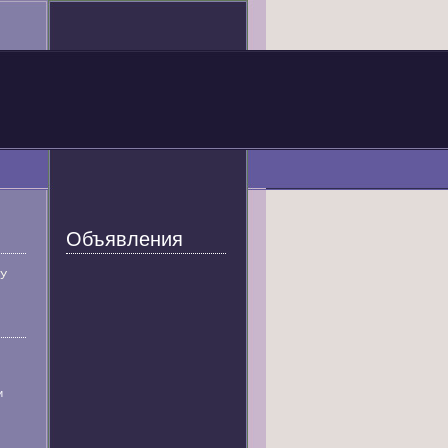
Объявления
У
и