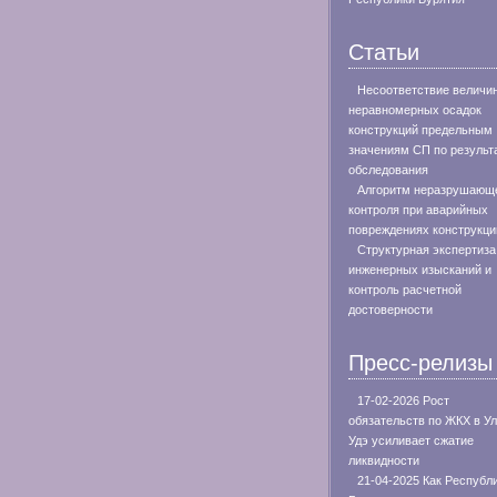
Статьи
Несоответствие величи
неравномерных осадок
конструкций предельным
значениям СП по результ
обследования
Алгоритм неразрушающ
контроля при аварийных
повреждениях конструкци
Структурная экспертиза
инженерных изысканий и
контроль расчетной
достоверности
Пресс-релизы
17-02-2026 Рост
обязательств по ЖКХ в Ул
Удэ усиливает сжатие
ликвидности
21-04-2025 Как Республ