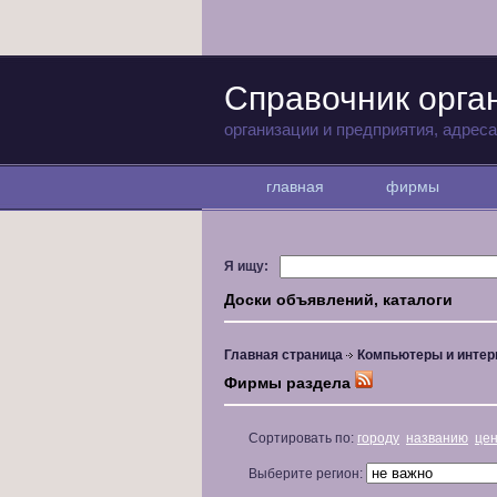
Справочник орга
организации и предприятия, адрес
главная
фирмы
Я ищу:
Доски объявлений, каталоги
Главная страница
Компьютеры и интер
Фирмы раздела
Сортировать по:
городу
названию
це
Выберите регион: