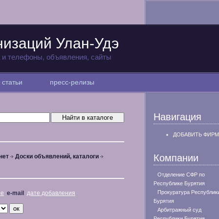
низаций Улан-Удэ
а и телефоны, объявления, сайты
статьи
пресс-релизы
Навигация
ДОБАВИТЬ ФИРМ
Компании
нет
Доски объявлений, каталоги
Отделение СФР по
Республике Бурятия
Прокуратура Республик
не
e-mail
дате добавления
Бурятия
Арбитражный суд
Республики Бурятия