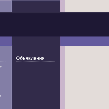
Объявления
У
и