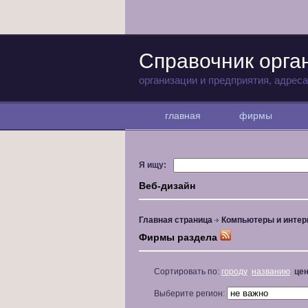
Справочник орга
организации и предприятия, адрес
главная
фирмы
Я ищу:
Веб-дизайн
Главная страница
Компьютеры и интер
Фирмы раздела
Сортировать по:
городу
названию
це
Выберите регион: