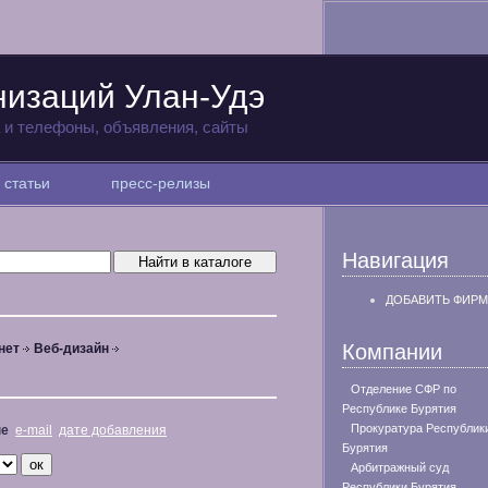
низаций Улан-Удэ
а и телефоны, объявления, сайты
статьи
пресс-релизы
Навигация
ДОБАВИТЬ ФИРМ
Компании
нет
Веб-дизайн
Отделение СФР по
Республике Бурятия
Прокуратура Республик
не
e-mail
дате добавления
Бурятия
Арбитражный суд
Республики Бурятия