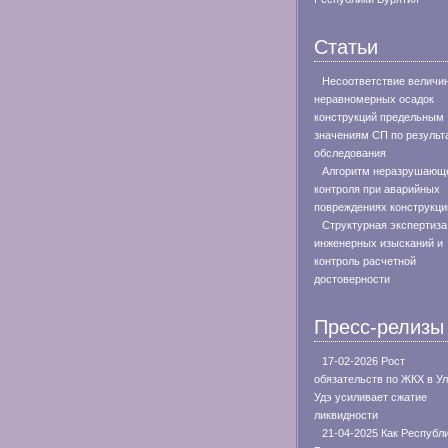
Статьи
Несоответствие величи
неравномерных осадок
конструкций предельным
значениям СП по результ
обследования
Алгоритм неразрушающ
контроля при аварийных
повреждениях конструкци
Структурная экспертиза
инженерных изысканий и
контроль расчетной
достоверности
Пресс-релизы
17-02-2026 Рост
обязательств по ЖКХ в Ул
Удэ усиливает сжатие
ликвидности
21-04-2025 Как Республ