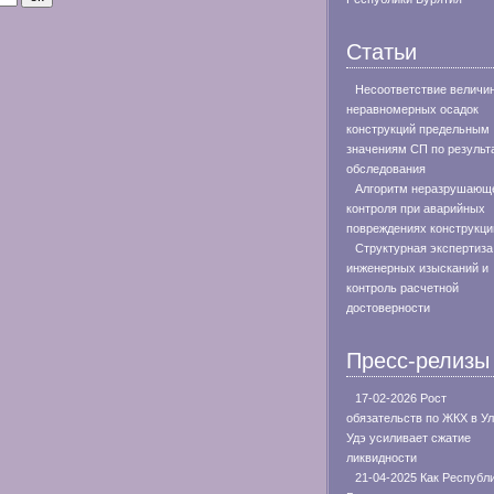
Статьи
Несоответствие величи
неравномерных осадок
конструкций предельным
значениям СП по результ
обследования
Алгоритм неразрушающ
контроля при аварийных
повреждениях конструкци
Структурная экспертиза
инженерных изысканий и
контроль расчетной
достоверности
Пресс-релизы
17-02-2026 Рост
обязательств по ЖКХ в Ул
Удэ усиливает сжатие
ликвидности
21-04-2025 Как Республ