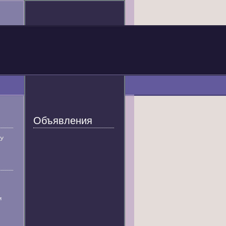
Объявления
У
и