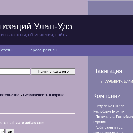
низаций Улан-Удэ
а и телефоны, объявления, сайты
статьи
пресс-релизы
Навигация
ДОБАВИТЬ ФИРМ
Компании
мательство
Безопасность и охрана
Отделение СФР по
Республике Бурятия
Прокуратура Республик
Бурятия
не
e-mail
дате добавления
Арбитражный суд
Республики Бурятия