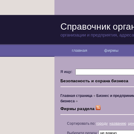
Справочник орга
организации и предприятия, адрес
главная
фирмы
Я ищу:
Безопасность и охрана бизнеса
Главная страница
Бизнес и предприни
бизнеса
Фирмы раздела
Сортировать по:
городу
названию
це
Выберите регион: