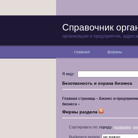
Справочник орга
организации и предприятия, адрес
главная
фирмы
Я ищу:
Безопасность и охрана бизнеса
Главная страница
Бизнес и предприни
бизнеса
Фирмы раздела
Сортировать по:
городу
названию
це
Выберите регион: