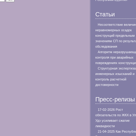
Статьи
Несоответствие величи
неравномерных осадок
конструкций предельным
значениям СП по результ
обследования
Алгоритм неразрушающ
контроля при аварийных
повреждениях конструкци
Структурная экспертиза
инженерных изысканий и
контроль расчетной
достоверности
Пресс-релизы
17-02-2026 Рост
обязательств по ЖКХ в Ул
Удэ усиливает сжатие
ликвидности
21-04-2025 Как Республ