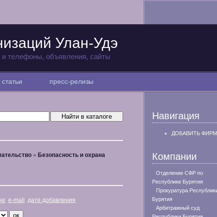
низаций Улан-Удэ
а и телефоны, объявления, сайты
статьи
пресс-релизы
Навигация
ДОБАВИТЬ ФИРМ
Компании
мательство
Безопасность и охрана
Отделение СФР по
Республике Бурятия
Прокуратура Республик
Бурятия
не
e-mail
дате добавления
Арбитражный суд
Республики Бурятия