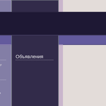
Объявления
У
и